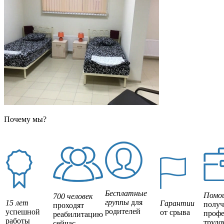
Почему мы?
Бесплатные
Помо
700 человек
группы
для
15 лет
Гарантии
полу
проходят
родителей
успешной
от срыва
профе
реабилитацию
работы
трудо
сейчас