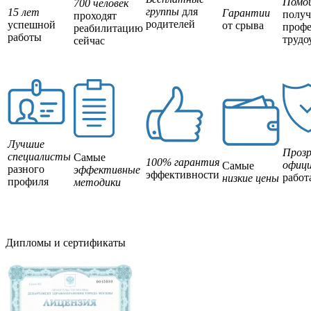
Помо
700 человек
группы
для
15 лет
Гарантии
полу
проходят
родителей
успешной
от срыва
профе
реабилитацию
работы
трудо
сейчас
Лучшие
Прозр
специалисты
Самые
100% гарантия
офици
Самые
разного
эффективные
эффективности
работ
низкие цены
профиля
методики
Дипломы и сертификаты