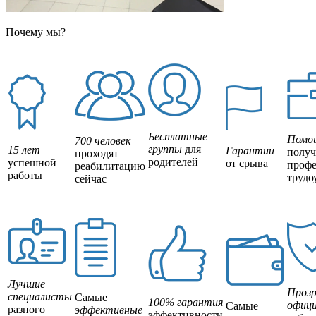
Почему мы?
Бесплатные
Помо
700 человек
группы
для
15 лет
Гарантии
полу
проходят
родителей
успешной
от срыва
профе
реабилитацию
работы
трудо
сейчас
Лучшие
Прозр
специалисты
Самые
100% гарантия
офици
Самые
разного
эффективные
эффективности