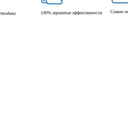
Самые
н
100% гарантия
эффективности
етодики