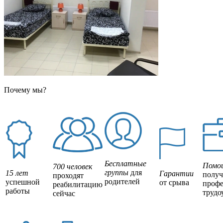
Почему мы?
Бесплатные
Помо
700 человек
группы
для
15 лет
Гарантии
полу
проходят
родителей
успешной
от срыва
профе
реабилитацию
работы
трудо
сейчас