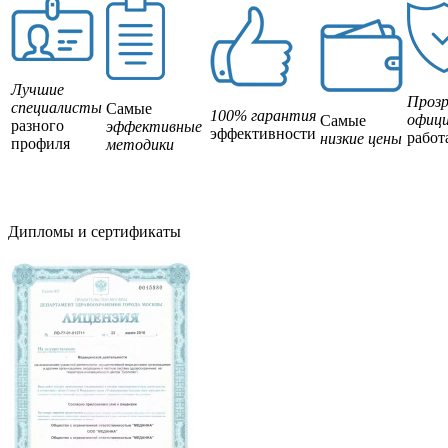
Лучшие
Прозр
специалисты
Самые
100% гарантия
офици
Самые
разного
эффективные
эффективности
работ
низкие цены
профиля
методики
Дипломы и сертификаты