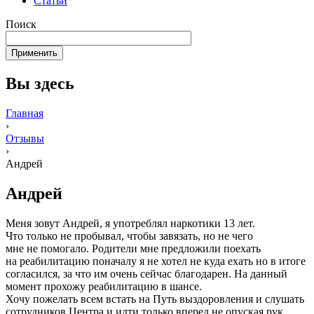
Статьи
Поиск
Вы здесь
Главная
›
Отзывы
›
Андрей
Андрей
Меня зовут Андрей, я употреблял наркотики 13 лет.
Что только не пробывал, чтобы завязать, но не чего
мне не помогало. Родители мне предложили поехать
на реабилитацию поначалу я не хотел не куда ехать но в итоге
согласился, за что им очень сейчас благодарен. На данный
момент прохожу реабилитацию в шансе.
Хочу пожелать всем встать на Путь выздоровления и слушать
сотрудников Центра и идти только вперед не опуская рук.