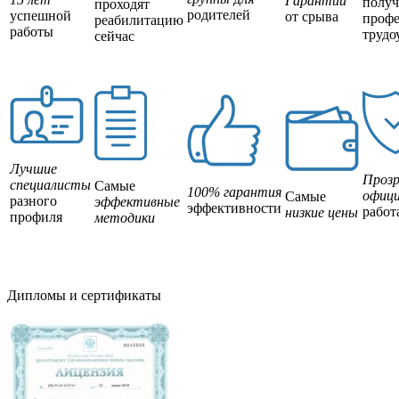
Гарантии
полу
проходят
родителей
успешной
от срыва
профе
реабилитацию
работы
трудо
сейчас
Лучшие
Прозр
специалисты
Самые
100% гарантия
офици
Самые
разного
эффективные
эффективности
работ
низкие цены
профиля
методики
Дипломы и сертификаты